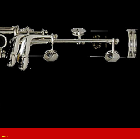
e
 …..