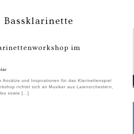
:
Bassklarinette
larinettenworkshop im
zu
tar
22.-24.09.2023
 Ansätze und Inspirationen für das Klarinettenspiel
–
kshop richtet sich an Musiker aus Laienorchestern,
der
les sowie […]
Klarinettenworkshop
im
TeutoburgerWald