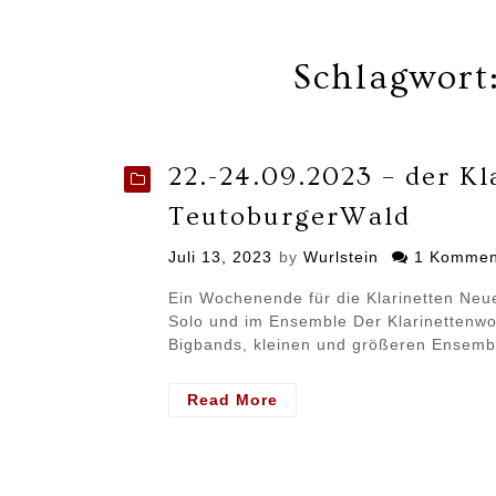
Schlagwort
22.-24.09.2023 – der K
TeutoburgerWald
Posted
Juli 13, 2023
by
Wurlstein
1 Kommen
on
Ein Wochenende für die Klarinetten Neue
Solo und im Ensemble Der Klarinettenwor
Bigbands, kleinen und größeren Ensemb
- 22.-24.09.2023
Read More
–
der
Klarinettenworkshop
im